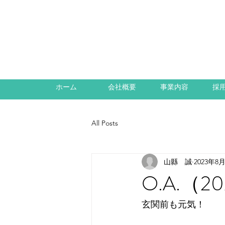
ホーム
会社概要
事業内容
採
All Posts
山縣 誠
2023年8
O.A.（2
玄関前も元気！