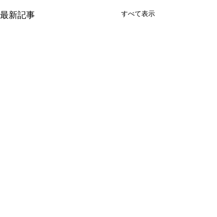
すべて表示
最新記事
有限会社 周東貨物
〒742-1352 山口県柳井市伊保庄5090番地1
TEL
0820-22-2421