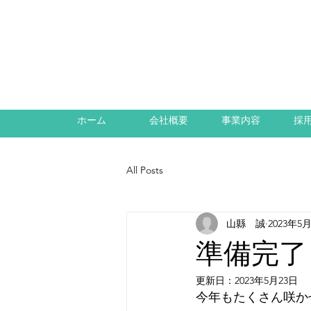
ホーム
会社概要
事業内容
採
All Posts
山縣 誠
2023年5
準備完了（
更新日：
2023年5月23日
今年もたくさん咲か