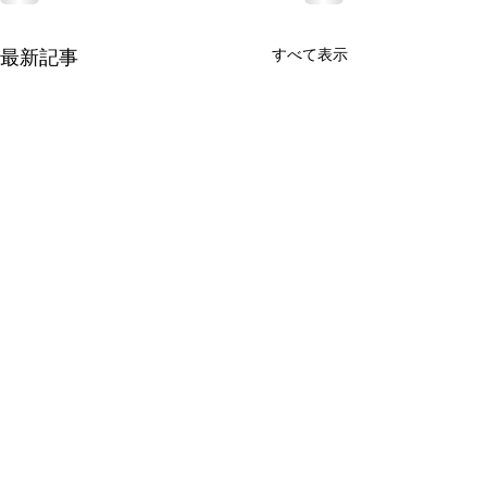
すべて表示
最新記事
有限会社 周東貨物
〒742-1352 山口県柳井市伊保庄5090番地1