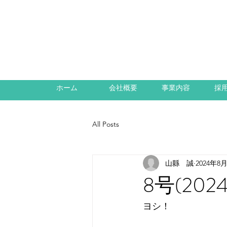
ホーム
会社概要
事業内容
採
All Posts
山縣 誠
2024年8
8号(202
ヨシ！