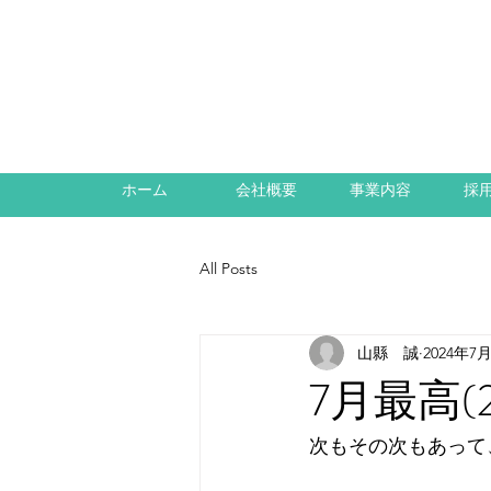
ホーム
会社概要
事業内容
採
All Posts
山縣 誠
2024年7
7月最高(2
次もその次もあって