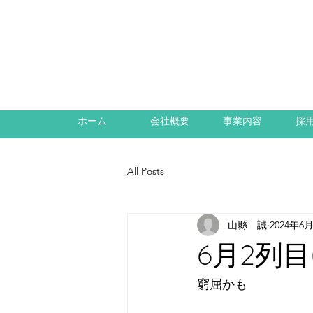
ホーム
会社概要
事業内容
採
All Posts
山縣 誠
2024年6
6月2列目(
窮屈かも