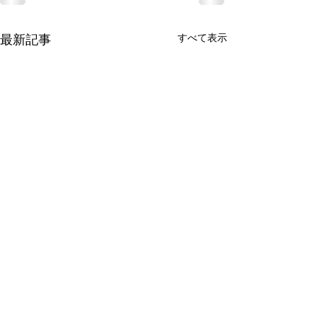
すべて表示
最新記事
有限会社 周東貨物
〒742-1352 山口県柳井市伊保庄5090番地1