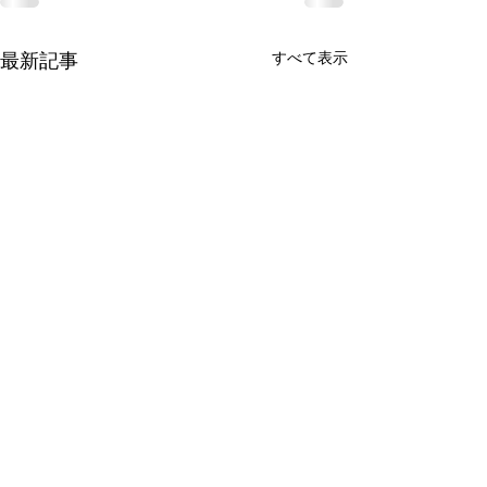
すべて表示
最新記事
有限会社 周東貨物
〒742-1352 山口県柳井市伊保庄5090番地1