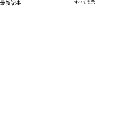
すべて表示
最新記事
有限会社 周東貨物
〒742-1352 山口県柳井市伊保庄5090番地1
TEL
0820-22-2421