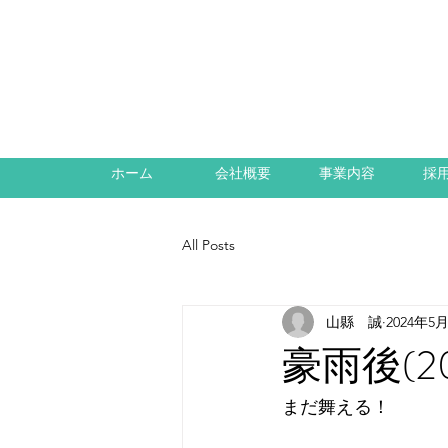
ホーム
会社概要
事業内容
採
All Posts
山縣 誠
2024年5
豪雨後(2
まだ舞える！