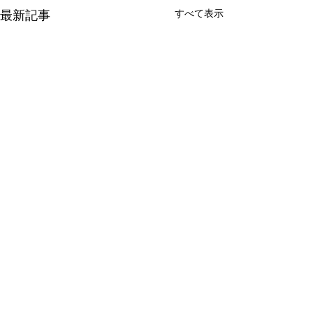
すべて表示
最新記事
有限会社 周東貨物
〒742-1352 山口県柳井市伊保庄5090番地1
TEL
0820-22-2421