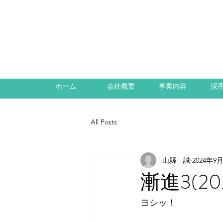
ホーム
会社概要
事業内容
採
All Posts
山縣 誠
2024年9
漸進3(20
ヨシッ！