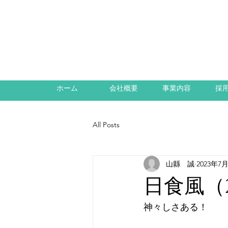
ホーム
会社概要
事業内容
採
All Posts
山縣 誠
2023年7
日食風（2
神々しさある！