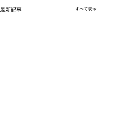
すべて表示
最新記事
有限会社 周東貨物
〒742-1352 山口県柳井市伊保庄5090番地1
TEL
0820-22-2421