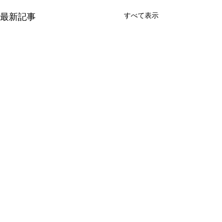
すべて表示
最新記事
有限会社 周東貨物
〒742-1352 山口県柳井市伊保庄5090番地1
TEL
0820-22-2421