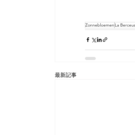
Zonnebloemen
La Berceu
最新記事