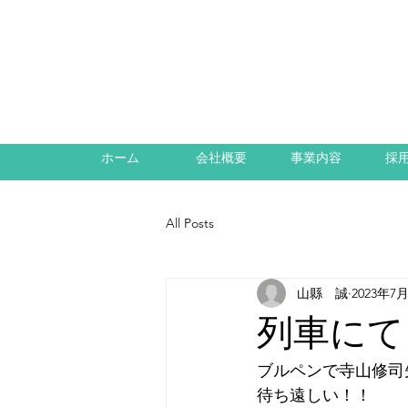
ホーム
会社概要
事業内容
採
All Posts
山縣 誠
2023年7
列車にて（
ブルペンで寺山修司
待ち遠しい！！