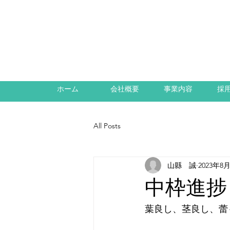
ホーム
会社概要
事業内容
採
All Posts
山縣 誠
2023年8
中枠進捗（
葉良し、茎良し、蕾