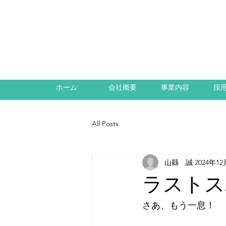
ホーム
会社概要
事業内容
採
All Posts
山縣 誠
2024年1
ラストスパ
さあ、もう一息！