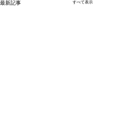
すべて表示
最新記事
有限会社 周東貨物
〒742-1352 山口県柳井市伊保庄5090番地1
TEL
0820-22-2421