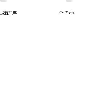
すべて表示
最新記事
有限会社 周東貨物
〒742-1352 山口県柳井市伊保庄5090番地1