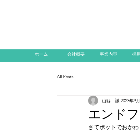
ホーム
会社概要
事業内容
採
All Posts
山縣 誠
2023年9
エンドフ
さてポットでおかわ