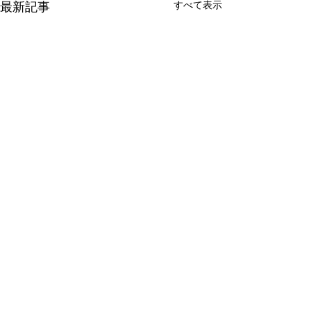
すべて表示
最新記事
有限会社 周東貨物
〒742-1352 山口県柳井市伊保庄5090番地1
TEL
0820-22-2421