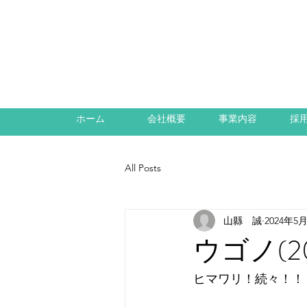
ホーム
会社概要
事業内容
採
All Posts
山縣 誠
2024年5
ウゴノ(2
ヒマワリ！続々！！